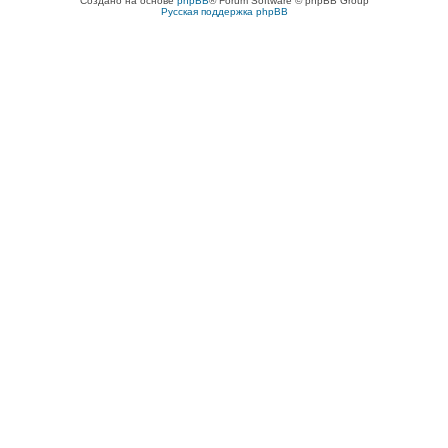
Создано на основе
phpBB
® Forum Software © phpBB Group
Русская поддержка phpBB