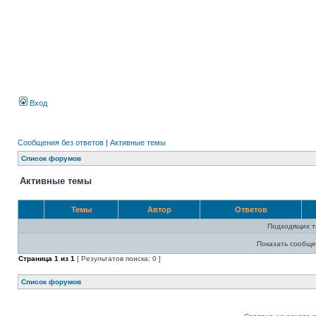
Вход
Сообщения без ответов
|
Активные темы
Список форумов
Активные темы
Темы
Автор
Ответов
Подходящих т
Показать сообще
Страница
1
из
1
[ Результатов поиска: 0 ]
Список форумов