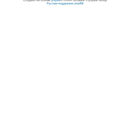
Создано на основе
phpBB
® Forum Software © phpBB Group
Русская поддержка phpBB