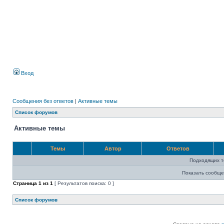
Вход
Сообщения без ответов
|
Активные темы
Список форумов
Активные темы
Темы
Автор
Ответов
Подходящих т
Показать сообще
Страница
1
из
1
[ Результатов поиска: 0 ]
Список форумов