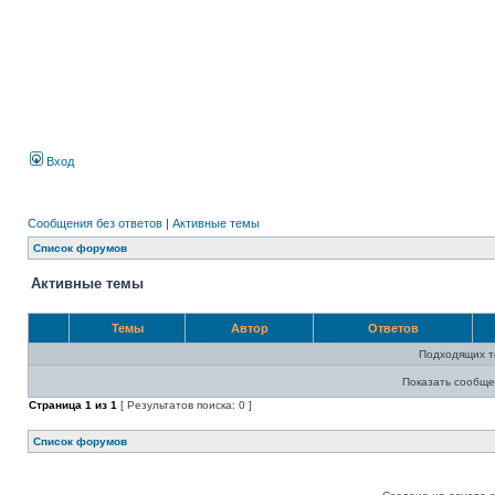
Вход
Сообщения без ответов
|
Активные темы
Список форумов
Активные темы
Темы
Автор
Ответов
Подходящих т
Показать сообще
Страница
1
из
1
[ Результатов поиска: 0 ]
Список форумов