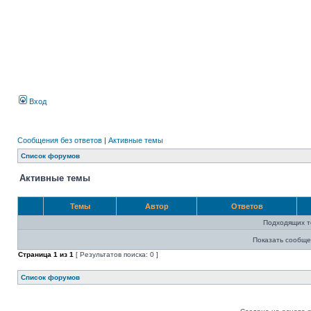
Вход
Сообщения без ответов
|
Активные темы
Список форумов
Активные темы
Темы
Автор
Ответов
Подходящих т
Показать сообще
Страница
1
из
1
[ Результатов поиска: 0 ]
Список форумов