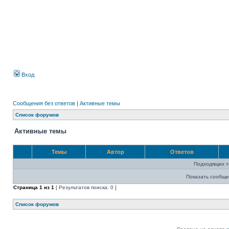
Вход
Сообщения без ответов
|
Активные темы
Список форумов
Активные темы
Темы
Автор
Ответов
Подходящих т
Показать сообще
Страница
1
из
1
[ Результатов поиска: 0 ]
Список форумов