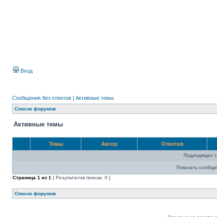
Вход
Сообщения без ответов
|
Активные темы
Список форумов
Активные темы
Темы
Автор
Ответов
Подходящих т
Показать сообще
Страница
1
из
1
[ Результатов поиска: 0 ]
Список форумов