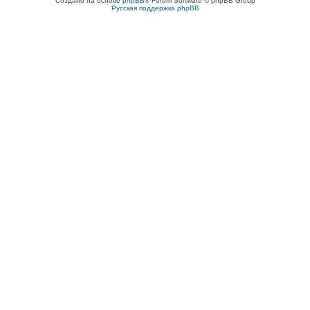
Создано на основе
phpBB
® Forum Software © phpBB Group
Русская поддержка phpBB