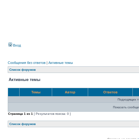
Вход
Сообщения без ответов
|
Активные темы
Список форумов
Активные темы
Темы
Автор
Ответов
Подходящих т
Показать сообще
Страница
1
из
1
[ Результатов поиска: 0 ]
Список форумов