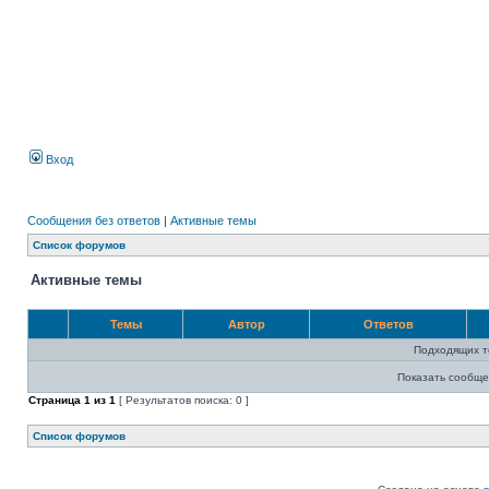
Вход
Сообщения без ответов
|
Активные темы
Список форумов
Активные темы
Темы
Автор
Ответов
Подходящих т
Показать сообще
Страница
1
из
1
[ Результатов поиска: 0 ]
Список форумов