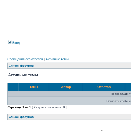
Вход
Сообщения без ответов
|
Активные темы
Список форумов
Активные темы
Темы
Автор
Ответов
Подходящих т
Показать сообще
Страница
1
из
1
[ Результатов поиска: 0 ]
Список форумов