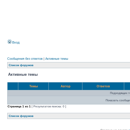
Вход
Сообщения без ответов
|
Активные темы
Список форумов
Активные темы
Темы
Автор
Ответов
Подходящих т
Показать сообще
Страница
1
из
1
[ Результатов поиска: 0 ]
Список форумов