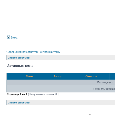
Вход
Сообщения без ответов
|
Активные темы
Список форумов
Активные темы
Темы
Автор
Ответов
Подходящих т
Показать сообще
Страница
1
из
1
[ Результатов поиска: 0 ]
Список форумов