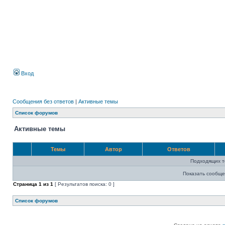
Вход
Сообщения без ответов
|
Активные темы
Список форумов
Активные темы
Темы
Автор
Ответов
Подходящих т
Показать сообще
Страница
1
из
1
[ Результатов поиска: 0 ]
Список форумов