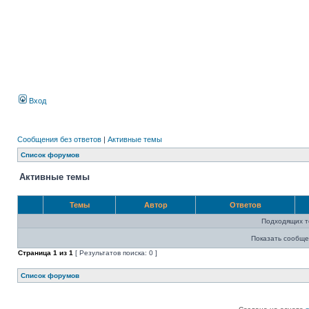
Вход
Сообщения без ответов
|
Активные темы
Список форумов
Активные темы
Темы
Автор
Ответов
Подходящих т
Показать сообще
Страница
1
из
1
[ Результатов поиска: 0 ]
Список форумов