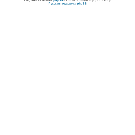
Создано на основе
phpBB
® Forum Software © phpBB Group
Русская поддержка phpBB