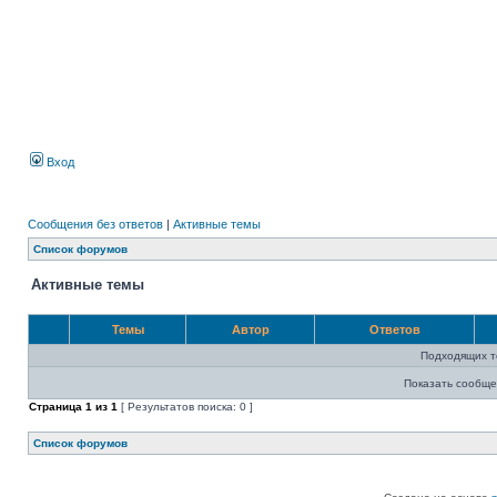
Вход
Сообщения без ответов
|
Активные темы
Список форумов
Активные темы
Темы
Автор
Ответов
Подходящих т
Показать сообще
Страница
1
из
1
[ Результатов поиска: 0 ]
Список форумов