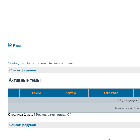
Вход
Сообщения без ответов
|
Активные темы
Список форумов
Активные темы
Темы
Автор
Ответов
Подходящих т
Показать сообще
Страница
1
из
1
[ Результатов поиска: 0 ]
Список форумов