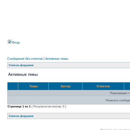
Вход
Сообщения без ответов
|
Активные темы
Список форумов
Активные темы
Темы
Автор
Ответов
Подходящих т
Показать сообще
Страница
1
из
1
[ Результатов поиска: 0 ]
Список форумов