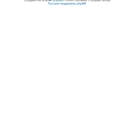
Создано на основе
phpBB
® Forum Software © phpBB Group
Русская поддержка phpBB