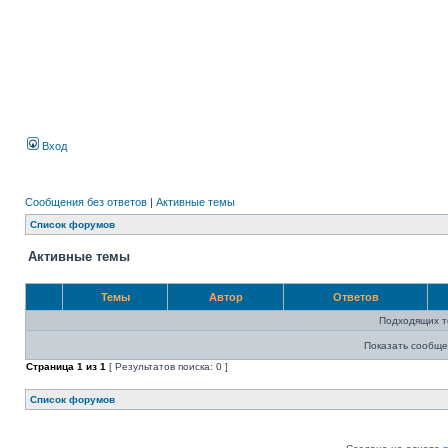
Вход
Сообщения без ответов
|
Активные темы
Список форумов
Активные темы
Темы
Автор
Ответов
Подходящих т
Показать сообще
Страница
1
из
1
[ Результатов поиска: 0 ]
Список форумов