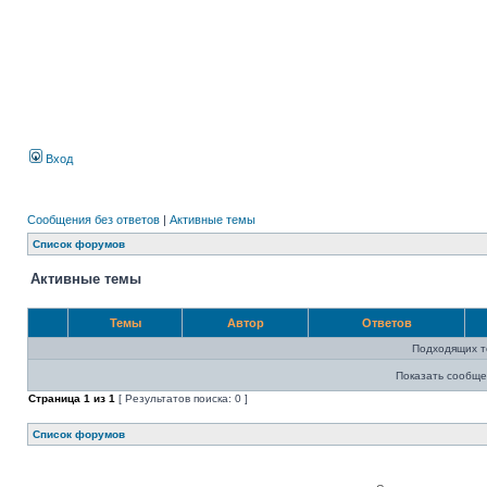
Вход
Сообщения без ответов
|
Активные темы
Список форумов
Активные темы
Темы
Автор
Ответов
Подходящих т
Показать сообще
Страница
1
из
1
[ Результатов поиска: 0 ]
Список форумов