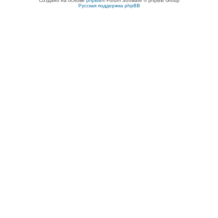
Создано на основе
phpBB
® Forum Software © phpBB Group
Русская поддержка phpBB