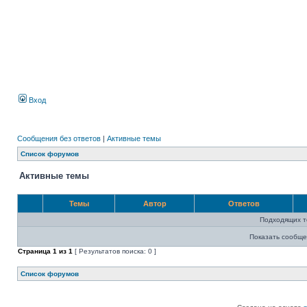
Вход
Сообщения без ответов
|
Активные темы
Список форумов
Активные темы
Темы
Автор
Ответов
Подходящих т
Показать сообще
Страница
1
из
1
[ Результатов поиска: 0 ]
Список форумов