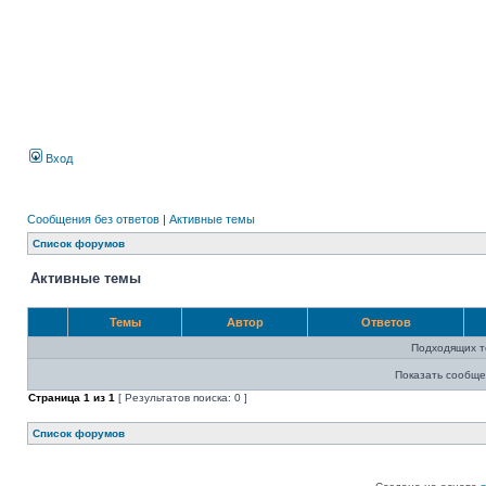
Вход
Сообщения без ответов
|
Активные темы
Список форумов
Активные темы
Темы
Автор
Ответов
Подходящих т
Показать сообще
Страница
1
из
1
[ Результатов поиска: 0 ]
Список форумов