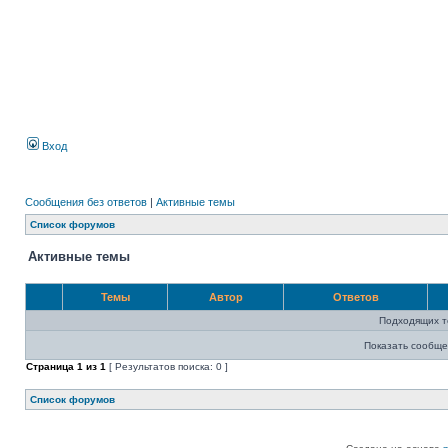
Вход
Сообщения без ответов
|
Активные темы
Список форумов
Активные темы
Темы
Автор
Ответов
Подходящих т
Показать сообще
Страница
1
из
1
[ Результатов поиска: 0 ]
Список форумов