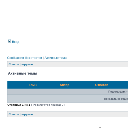
Вход
Сообщения без ответов
|
Активные темы
Список форумов
Активные темы
Темы
Автор
Ответов
Подходящих т
Показать сообще
Страница
1
из
1
[ Результатов поиска: 0 ]
Список форумов