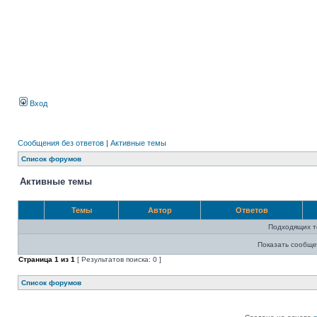
Вход
Сообщения без ответов
|
Активные темы
Список форумов
Активные темы
Темы
Автор
Ответов
Подходящих т
Показать сообще
Страница
1
из
1
[ Результатов поиска: 0 ]
Список форумов