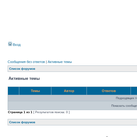
Вход
Сообщения без ответов
|
Активные темы
Список форумов
Активные темы
Темы
Автор
Ответов
Подходящих т
Показать сообще
Страница
1
из
1
[ Результатов поиска: 0 ]
Список форумов