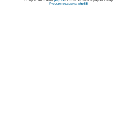
Создано на основе
phpBB
® Forum Software © phpBB Group
Русская поддержка phpBB