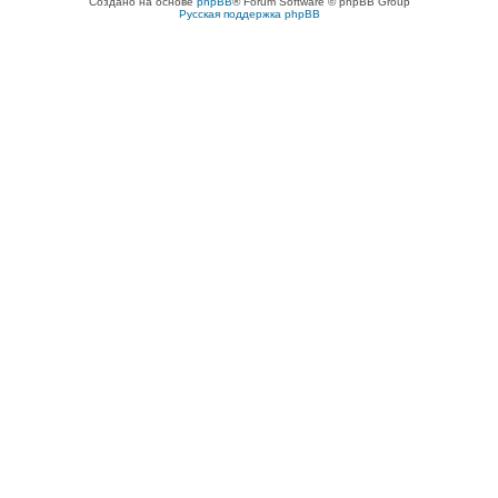
Создано на основе
phpBB
® Forum Software © phpBB Group
Русская поддержка phpBB