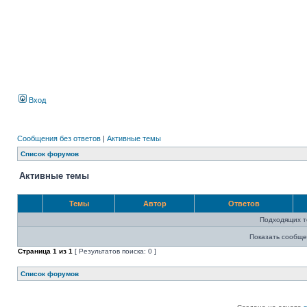
Вход
Сообщения без ответов
|
Активные темы
Список форумов
Активные темы
Темы
Автор
Ответов
Подходящих т
Показать сообще
Страница
1
из
1
[ Результатов поиска: 0 ]
Список форумов