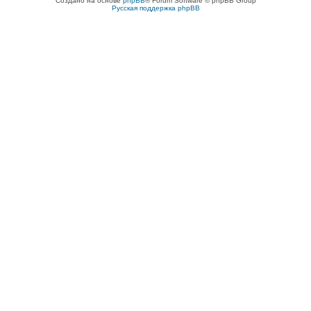
Создано на основе
phpBB
® Forum Software © phpBB Group
Русская поддержка phpBB