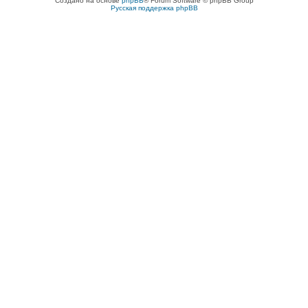
Создано на основе
phpBB
® Forum Software © phpBB Group
Русская поддержка phpBB