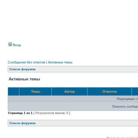
Вход
Сообщения без ответов
|
Активные темы
Список форумов
Активные темы
Темы
Автор
Ответов
Подходящих т
Показать сообще
Страница
1
из
1
[ Результатов поиска: 0 ]
Список форумов