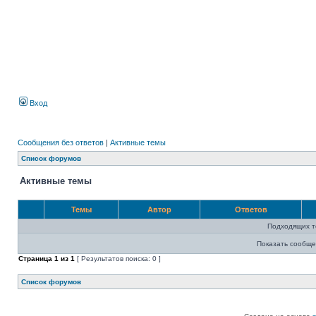
Вход
Сообщения без ответов
|
Активные темы
Список форумов
Активные темы
Темы
Автор
Ответов
Подходящих т
Показать сообще
Страница
1
из
1
[ Результатов поиска: 0 ]
Список форумов