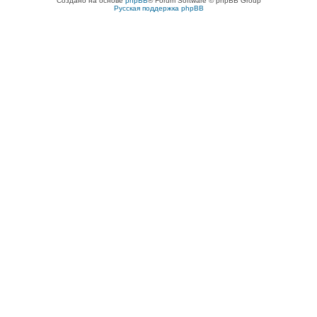
Создано на основе
phpBB
® Forum Software © phpBB Group
Русская поддержка phpBB