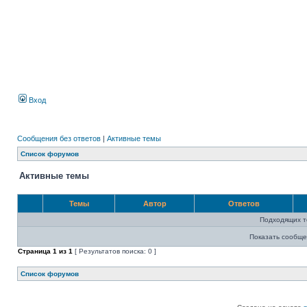
Вход
Сообщения без ответов
|
Активные темы
Список форумов
Активные темы
Темы
Автор
Ответов
Подходящих т
Показать сообще
Страница
1
из
1
[ Результатов поиска: 0 ]
Список форумов