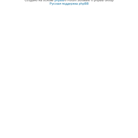
Создано на основе
phpBB
® Forum Software © phpBB Group
Русская поддержка phpBB