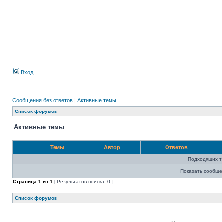
Вход
Сообщения без ответов
|
Активные темы
Список форумов
Активные темы
Темы
Автор
Ответов
Подходящих т
Показать сообще
Страница
1
из
1
[ Результатов поиска: 0 ]
Список форумов