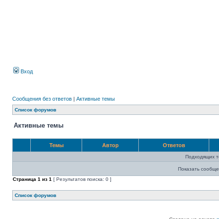
Вход
Сообщения без ответов
|
Активные темы
Список форумов
Активные темы
Темы
Автор
Ответов
Подходящих т
Показать сообще
Страница
1
из
1
[ Результатов поиска: 0 ]
Список форумов