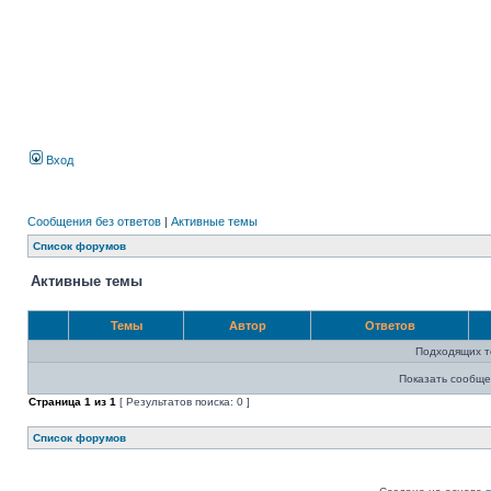
Вход
Сообщения без ответов
|
Активные темы
Список форумов
Активные темы
Темы
Автор
Ответов
Подходящих т
Показать сообще
Страница
1
из
1
[ Результатов поиска: 0 ]
Список форумов