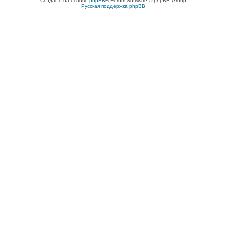
Создано на основе
phpBB
® Forum Software © phpBB Group
Русская поддержка phpBB