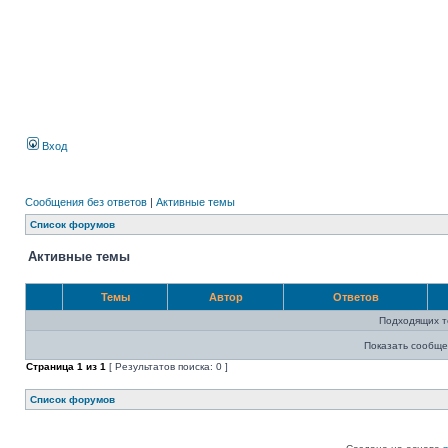
Вход
Сообщения без ответов
|
Активные темы
Список форумов
Активные темы
Темы
Автор
Ответов
Подходящих т
Показать сообще
Страница
1
из
1
[ Результатов поиска: 0 ]
Список форумов