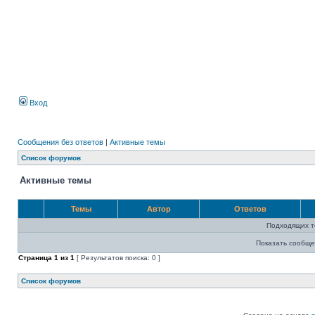
Вход
Сообщения без ответов
|
Активные темы
Список форумов
Активные темы
Темы
Автор
Ответов
Подходящих т
Показать сообще
Страница
1
из
1
[ Результатов поиска: 0 ]
Список форумов