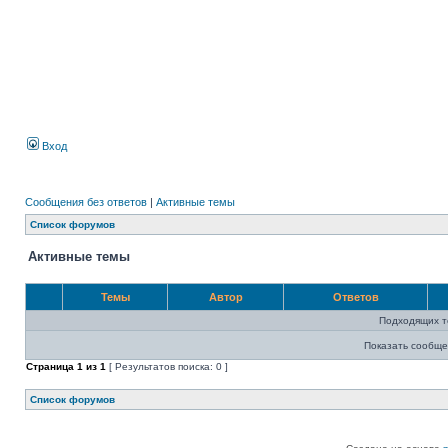
Вход
Сообщения без ответов
|
Активные темы
Список форумов
Активные темы
Темы
Автор
Ответов
Подходящих т
Показать сообще
Страница
1
из
1
[ Результатов поиска: 0 ]
Список форумов