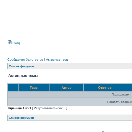
Вход
Сообщения без ответов
|
Активные темы
Список форумов
Активные темы
Темы
Автор
Ответов
Подходящих т
Показать сообще
Страница
1
из
1
[ Результатов поиска: 0 ]
Список форумов