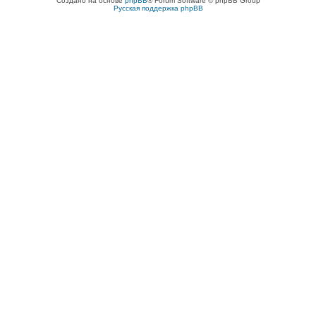
Создано на основе
phpBB
® Forum Software © phpBB Group
Русская поддержка phpBB