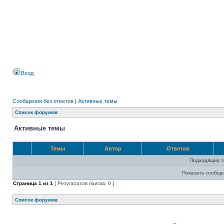
Вход
Сообщения без ответов
|
Активные темы
Список форумов
Активные темы
Темы
Автор
Ответов
Подходящих т
Показать сообще
Страница
1
из
1
[ Результатов поиска: 0 ]
Список форумов